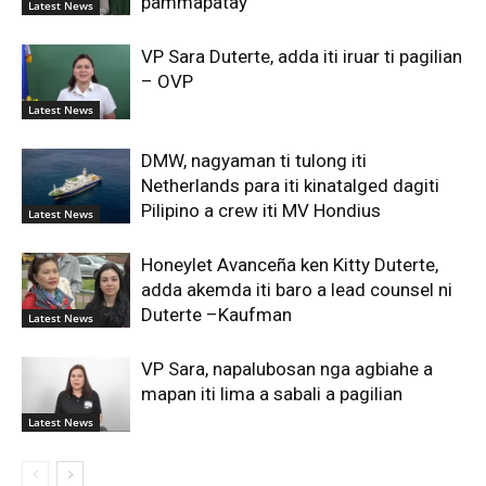
pammapatay
Latest News
VP Sara Duterte, adda iti iruar ti pagilian
– OVP
Latest News
DMW, nagyaman ti tulong iti
Netherlands para iti kinatalged dagiti
Pilipino a crew iti MV Hondius
Latest News
Honeylet Avanceña ken Kitty Duterte,
adda akemda iti baro a lead counsel ni
Duterte –Kaufman
Latest News
VP Sara, napalubosan nga agbiahe a
mapan iti lima a sabali a pagilian
Latest News