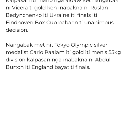
Kalpasan iti mano nga aldaw ket nangabak
ni Vicera ti gold ken inabakna ni Ruslan
Bedynchenko iti Ukraine iti finals iti
Eindhoven Box Cup babaen ti unanimous
decision.
Nangabak met nit Tokyo Olympic silver
medalist Carlo Paalam iti gold iti men’s 55kg
division kalpasan nga inabakna ni Abdul
Burton iti England bayat ti finals.