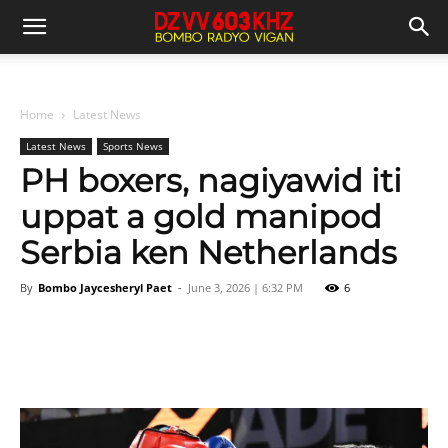
Home
Latest News
Latest News
Sports News
PH boxers, nagiyawid iti
uppat a gold manipod
Serbia ken Netherlands
By
Bombo Jaycesheryl Paet
-
June 3, 2026 | 6:32 PM
6
Facebook
X
Pinterest
WhatsAp