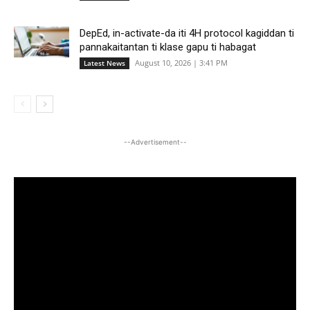
DepEd, in-activate-da iti 4H protocol kagiddan ti
pannakaitantan ti klase gapu ti habagat
August 10, 2026 | 3:41 PM
Latest News
--Advertisement--