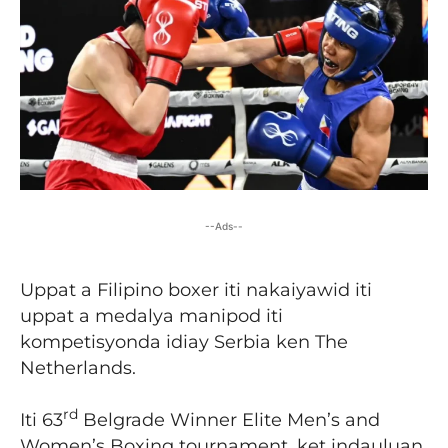
--Ads--
Uppat a Filipino boxer iti nakaiyawid iti
uppat a medalya manipod iti
kompetisyonda idiay Serbia ken The
Netherlands.
rd
Iti 63
Belgrade Winner Elite Men’s and
Women’s Boxing tournament, ket indauluan