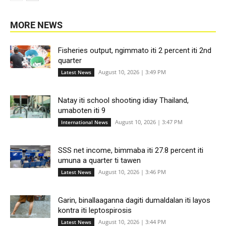
MORE NEWS
All
More
Fisheries output, ngimmato iti 2 percent iti 2nd
quarter
August 10, 2026 | 3:49 PM
Latest News
Natay iti school shooting idiay Thailand,
umaboten iti 9
August 10, 2026 | 3:47 PM
International News
SSS net income, bimmaba iti 27.8 percent iti
umuna a quarter ti tawen
August 10, 2026 | 3:46 PM
Latest News
Garin, binallaaganna dagiti dumaldalan iti layos
kontra iti leptospirosis
August 10, 2026 | 3:44 PM
Latest News