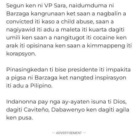
Segun ken ni VP Sara, naidumduma ni
Barzaga kangrunaan ket saan a nagbalin a
convicted iti kaso a child abuse, saan a
nagiyawid iti adu a maleta iti kuarta dagiti
umili ken saan a nangitugot iti cocaine ken
arak iti opisinana ken saan a kimmappeng iti
korapsyon.
Pinasingkedan ti bise presidente iti impakita
a pigsa ni Barzaga ket nangted inspirasyon
iti adu a Pilipino.
Indanonna pay nga ay-ayaten isuna ti Dios,
dagiti Caviteño, Dabawenyo ken dagiti agila
ken pusa.
-- ADVERTISEMENT --