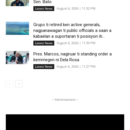
Sen. Bato
August 6, 2026 | 11:32 PM
Latest News
Grupo ti retired ken active generals,
nagpanawagan ti public officials a saan a
kabaelan a suportaran ti posisyon iti...
August 6, 2026 | 11:30 PM
Latest News
Pres. Marcos, nagiruar ti standing order a
kemmegen ni Dela Rosa
August 6, 2026 | 11:27 PM
Latest News
--Advertisement--