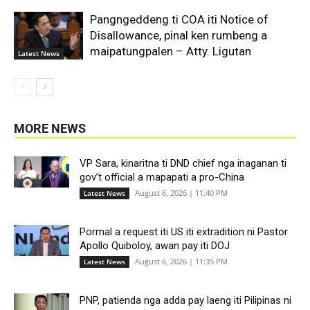
Pangngeddeng ti COA iti Notice of
Disallowance, pinal ken rumbeng a
maipatungpalen – Atty. Ligutan
Latest News
MORE NEWS
All
More
VP Sara, kinaritna ti DND chief nga inaganan ti
gov’t official a mapapati a pro-China
August 6, 2026 | 11:40 PM
Latest News
Pormal a request iti US iti extradition ni Pastor
Apollo Quiboloy, awan pay iti DOJ
August 6, 2026 | 11:35 PM
Latest News
PNP, patienda nga adda pay laeng iti Pilipinas ni