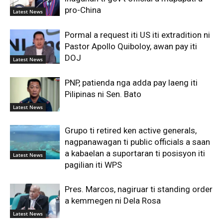
pro-China
Latest News
Pormal a request iti US iti extradition ni
Pastor Apollo Quiboloy, awan pay iti
DOJ
Latest News
PNP, patienda nga adda pay laeng iti
Pilipinas ni Sen. Bato
Latest News
Grupo ti retired ken active generals,
nagpanawagan ti public officials a saan
a kabaelan a suportaran ti posisyon iti
Latest News
pagilian iti WPS
Pres. Marcos, nagiruar ti standing order
a kemmegen ni Dela Rosa
Latest News