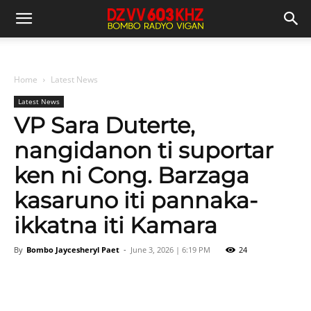
Home
Latest News
Latest News
VP Sara Duterte,
nangidanon ti suportar
ken ni Cong. Barzaga
kasaruno iti pannaka-
ikkatna iti Kamara
By
Bombo Jaycesheryl Paet
-
June 3, 2026 | 6:19 PM
24
Facebook
X
Pinterest
WhatsAp